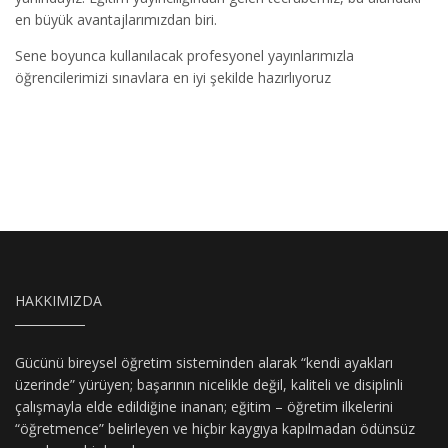
en büyük avantajlarımızdan biri.
Sene boyunca kullanılacak profesyonel yayınlarımızla
öğrencilerimizi sınavlara en iyi şekilde hazırlıyoruz
HAKKIMIZDA
Gücünü bireysel öğretim sisteminden alarak “kendi ayakları
üzerinde” yürüyen; başarının nicelikle değil, kaliteli ve disiplinli
çalışmayla elde edildiğine inanan; eğitim – öğretim ilkelerini
“öğretmence” belirleyen ve hiçbir kaygıya kapılmadan ödünsüz